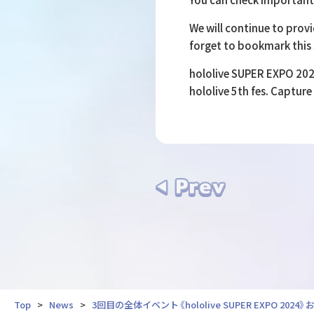
We will continue to provi
forget to bookmark this 
hololive SUPER EXPO 202
hololive 5th fes. Captur
Top
News
3回目の全体イベント《hololive SUPER EXPO 2024》お