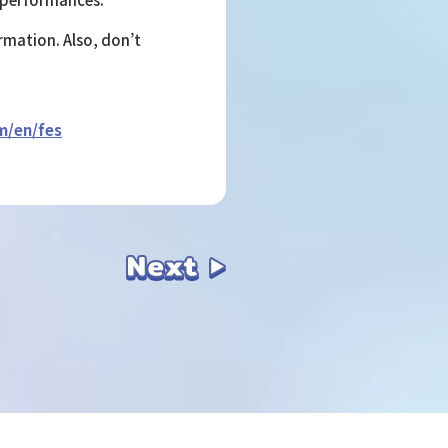
rmation. Also, don’t
m/en/fes