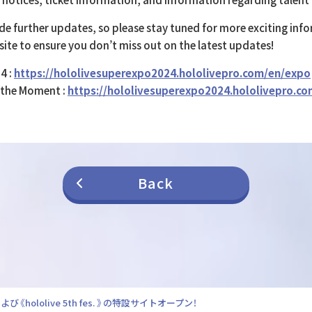
de further updates, so please stay tuned for more exciting info
site to ensure you don’t miss out on the latest updates!
4 :
https://hololivesuperexpo2024.hololivepro.com/en/expo
e the Moment :
https://hololivesuperexpo2024.hololivepro.co
Back
よび《hololive 5th fes. 》の特設サイトオープン！